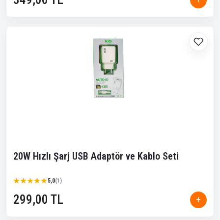
20W Hızlı Şarj USB Adaptör ve Kablo Seti
★★★★★
★★★★★
5,0
(1)
299,00 TL
+