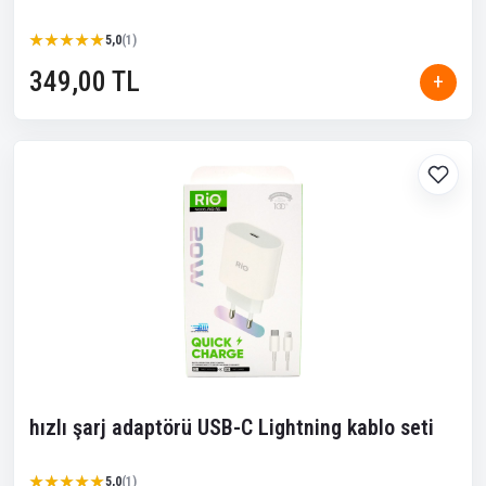
★★★★★
★★★★★
5,0
(1)
349,00 TL
+
hızlı şarj adaptörü USB-C Lightning kablo seti
★★★★★
★★★★★
5,0
(1)