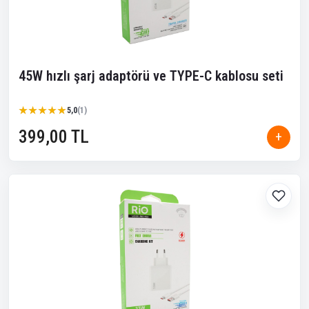
45W hızlı şarj adaptörü ve TYPE-C kablosu seti
★★★★★
★★★★★
5,0
(1)
399,00 TL
+