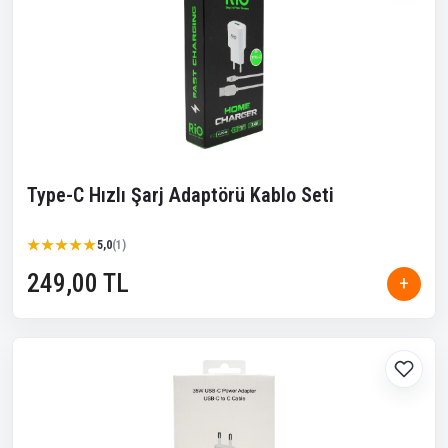
Type-C Hızlı Şarj Adaptörü Kablo Seti
★★★★★
★★★★★
5,0
(1)
249,00 TL
+