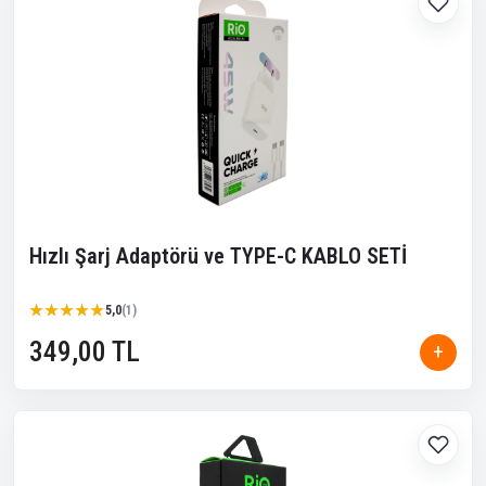
Hızlı Şarj Adaptörü ve TYPE-C KABLO SETİ
★★★★★
★★★★★
5,0
(1)
349,00 TL
+