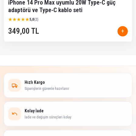
iPhone 14 Pro Max uyumlu 20W Type-C güç
adaptörü ve Type-C kablo seti
★★★★★
★★★★★
5,0
(2)
349,00 TL
+
Hızlı Kargo
Siparişlerin güvenle hazırlanır
Kolay İade
İade ve değişim süreçleri kolay