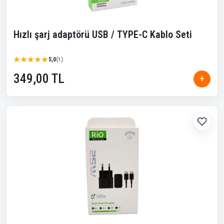
Hızlı şarj adaptörü USB / TYPE-C Kablo Seti
★★★★★
★★★★★
5,0
(1)
349,00 TL
+