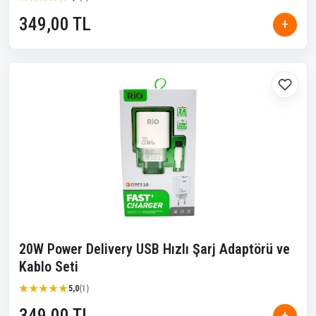
349,00 TL
+
20W Power Delivery USB Hızlı Şarj Adaptörü ve
Kablo Seti
★★★★★
★★★★★
5,0
(1)
349,00 TL
+