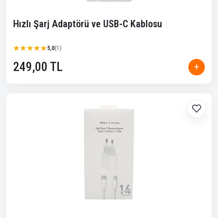
Hızlı Şarj Adaptörü ve USB-C Kablosu
★★★★★
★★★★★
5,0
(1)
249,00 TL
+