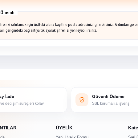
Önemli
ifrenizi sıfırlamak için üstteki alana kayıtlı e-posta adresinizi girmelisiniz. Ardından gele
il içeriğindeki bağlantıya tıklayarak şifrenizi yenileyebilirsiniz.
ay İade
Güvenli Ödeme
 ve değişim süreçleri kolay
SSL korumalı alışveriş
NTILAR
ÜYELİK
Kate
zda
Yeni Üyelik Formu
Şarj 