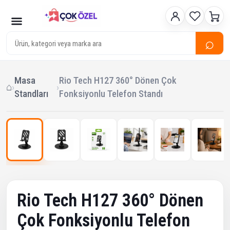
⌕
Masa
Rio Tech H127 360° Dönen Çok
⌂
›
›
Standları
Fonksiyonlu Telefon Standı
1
/ 6
‹
›
Çok Satan
Rio Tech H127 360° Dönen
Çok Fonksiyonlu Telefon