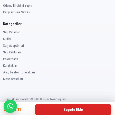
Ödeme Bildirimi Yapın
Karşılaştırma Sayfası
Kategoriler
Şarj Cihazları
Kılıflar
Şarj Adaptörleri
Şarj Kabloları
Powerbank
Kulaklıklar
Araç Telefon Tutacakları
Masa Standları
Tüm Hakları Saklıdır © EKG Bilişim Teknolojileri
249,00 TL
Sepete Ekle