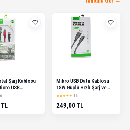
Tümünü Gör →
etal Şarj Kablosu
Mikro USB Data Kablosu
Micro USB
18W Güçlü Hızlı Şarj ve
g Uyumlu Hızlı Şarj
Data Transfer
.6
★★★★★
4.6
re
 TL
249,00 TL