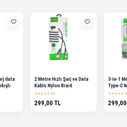
arj data
2 Metre Hızlı Şarj ve Data
3-in-1 M
kışlı
Kablo Nylon Braid
Type-C 
Lightnin
★★★★★
4.6
★★★★★
4
1,25 Met
299,00 TL
299,00