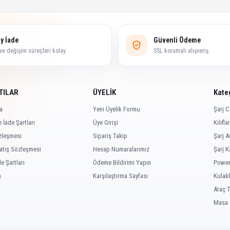
y İade
Güvenli Ödeme
ve değişim süreçleri kolay
SSL korumalı alışveriş
TILAR
ÜYELİK
Kate
a
Yeni Üyelik Formu
Şarj C
 İade Şartları
Üye Girişi
Kılıflar
özleşmesi
Sipariş Takip
Şarj A
atış Sözleşmesi
Hesap Numaralarımız
Şarj K
de Şartları
Ödeme Bildirimi Yapın
Power
n
Karşılaştırma Sayfası
Kulakl
Araç T
Masa 