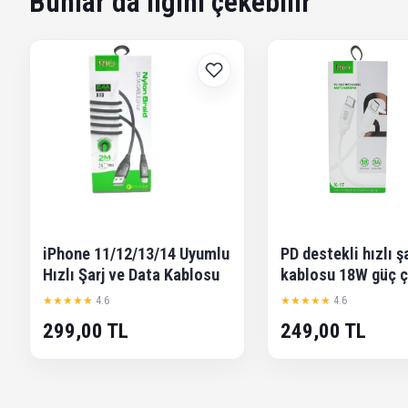
Bunlar da ilgini çekebilir
iPhone 11/12/13/14 Uyumlu
PD destekli hızlı ş
Hızlı Şarj ve Data Kablosu
kablosu 18W güç çı
★★★★★
4.6
★★★★★
4.6
299,00 TL
249,00 TL