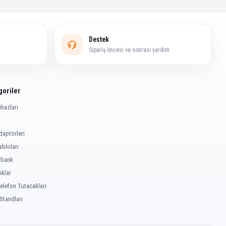
Destek
Sipariş öncesi ve sonrası yardım
goriler
ihazları
daptörleri
abloları
bank
ıklar
elefon Tutacakları
Standları