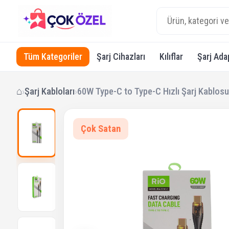
Tüm Kategoriler
Şarj Cihazları
Kılıflar
Şarj Ada
⌂
›
Şarj Kabloları
›
60W Type-C to Type-C Hızlı Şarj Kablosu
Çok Satan