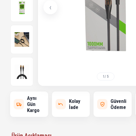
‹
1
/ 5
Aynı
Kolay
Güvenli
Gün
İade
Ödeme
Kargo
Ürün Açıklaması