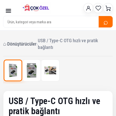
⌕
USB / Type-C OTG hızlı ve pratik
⌂
›
Dönüştürücüler
›
bağlantı
1
/ 3
‹
›
Çok Satan
USB / Type-C OTG hızlı ve
pratik bağlantı